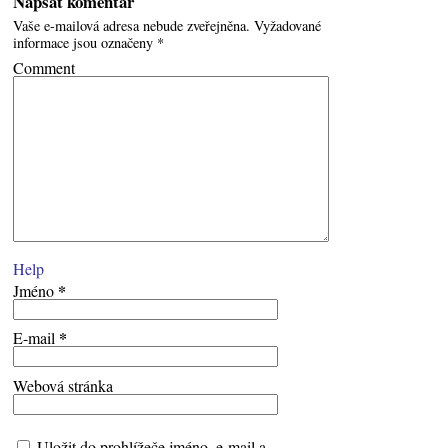
Napsat komentář
Vaše e-mailová adresa nebude zveřejněna.
Vyžadované
informace jsou označeny
*
Comment
Help
*
Jméno
*
E-mail
Webová stránka
Uložit do prohlížeče jméno, e-mail a