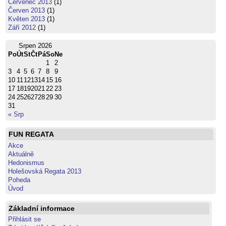
Červenec 2013
(1)
Červen 2013
(1)
Květen 2013
(1)
Září 2012
(1)
Srpen 2026
Po
Út
St
Čt
Pá
So
Ne
1
2
3
4
5
6
7
8
9
10
11
12
13
14
15
16
17
18
19
20
21
22
23
24
25
26
27
28
29
30
31
« Srp
FUN REGATA
Akce
Aktuálně
Hedonismus
Holešovská Regata 2013
Poheda
Úvod
Základní informace
Přihlásit se