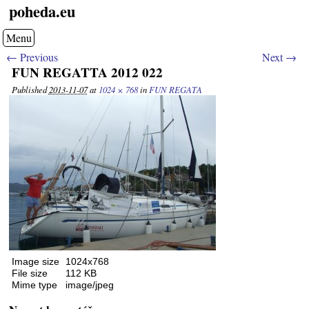
poheda.eu
Menu
← Previous
Next →
FUN REGATTA 2012 022
Published
2013-11-07
at
1024 × 768
in
FUN REGATA
Image size
1024x768
File size
112 KB
Mime type
image/jpeg