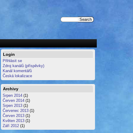
Login
Přihlásit se
Zdroj kanálů (příspěvky)
Kanál komentářů
Česká lokalizace
Archivy
Srpen 2014
(1)
Červen 2014
(1)
Srpen 2013
(1)
Červenec 2013
(1)
Červen 2013
(1)
Květen 2013
(1)
Září 2012
(1)