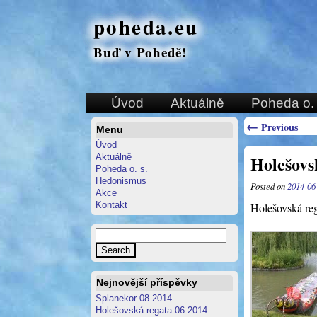
poheda.eu
Buď v Pohedě!
Úvod
Aktuálně
Poheda o. 
←
Previous
Menu
Úvod
Aktuálně
Holešovs
Poheda o. s.
Hedonismus
Posted on
2014-06
Akce
Kontakt
Holešovská re
Nejnovější příspěvky
Splanekor 08 2014
Holešovská regata 06 2014