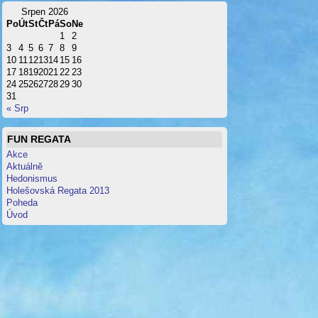
Srpen 2026
Po
Út
St
Čt
Pá
So
Ne
1
2
3
4
5
6
7
8
9
10
11
12
13
14
15
16
17
18
19
20
21
22
23
24
25
26
27
28
29
30
31
« Srp
FUN REGATA
Akce
Aktuálně
Hedonismus
Holešovská Regata 2013
Poheda
Úvod