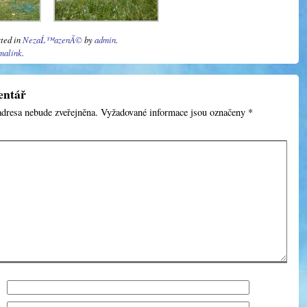
sted in
NezaĹ™azenĂ©
by
admin
.
malink
.
entář
adresa nebude zveřejněna.
Vyžadované informace jsou označeny
*