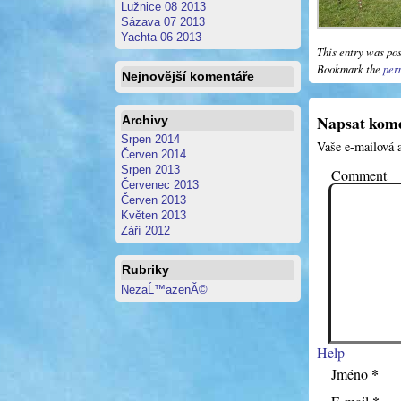
Lužnice 08 2013
Sázava 07 2013
Yachta 06 2013
This entry was po
Bookmark the
per
Nejnovější komentáře
Napsat kom
Archivy
Srpen 2014
Vaše e-mailová 
Červen 2014
Srpen 2013
Comment
Červenec 2013
Červen 2013
Květen 2013
Září 2012
Rubriky
NezaĹ™azenĂ©
Help
*
Jméno