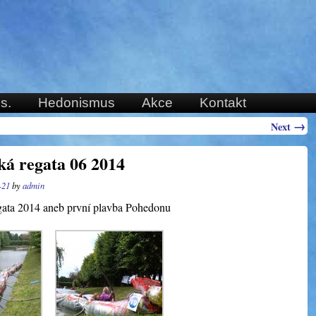
s.
Hedonismus
Akce
Kontakt
→
Next
ká regata 06 2014
-21
by
admin
gata 2014 aneb první plavba Pohedonu