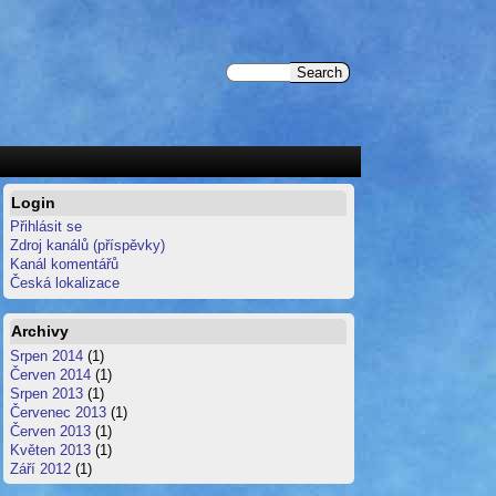
Login
Přihlásit se
Zdroj kanálů (příspěvky)
Kanál komentářů
Česká lokalizace
Archivy
Srpen 2014
(1)
Červen 2014
(1)
Srpen 2013
(1)
Červenec 2013
(1)
Červen 2013
(1)
Květen 2013
(1)
Září 2012
(1)