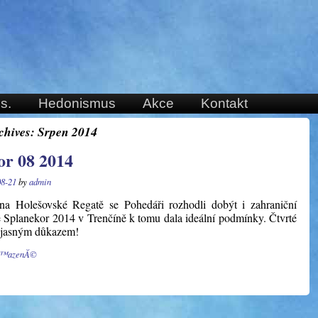
s.
Hedonismus
Akce
Kontakt
chives:
Srpen 2014
or 08 2014
08-21
by
admin
na Holešovské Regatě se Pohedáři rozhodli dobýt i zahraniční
 Splanekor 2014 v Trenčíně k tomu dala ideální podmínky. Čtvrté
o jasným důkazem!
Ĺ™azenĂ©