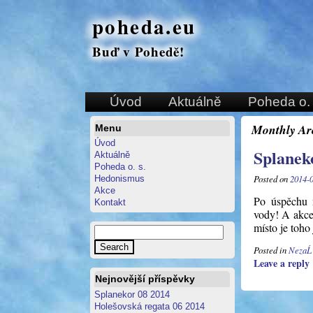
poheda.eu
Buď v Pohedě!
Úvod
Aktuálně
Poheda o. 
Monthly Ar
Menu
Úvod
Splanek
Aktuálně
Poheda o. s.
Posted on
2014-
Hedonismus
Akce
Po úspěchu 
Kontakt
vody! A akce
místo je toh
Posted in
Neza
Leave a reply
Nejnovější příspěvky
Splanekor 08 2014
Holešovská regata 06 2014