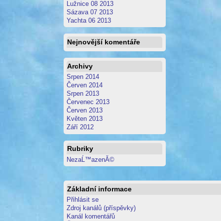
Lužnice 08 2013
Sázava 07 2013
Yachta 06 2013
Nejnovější komentáře
Archivy
Srpen 2014
Červen 2014
Srpen 2013
Červenec 2013
Červen 2013
Květen 2013
Září 2012
Rubriky
NezaĹ™azenĂ©
Základní informace
Přihlásit se
Zdroj kanálů (příspěvky)
Kanál komentářů