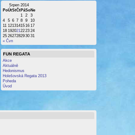
Srpen 2014
Po
Út
St
Čt
Pá
So
Ne
1
2
3
4
5
6
7
8
9
10
11
12
13
14
15
16
17
18
19
20
21
22
23
24
25
26
27
28
29
30
31
« Čvn
FUN REGATA
Akce
Aktuálně
Hedonismus
Holešovská Regata 2013
Poheda
Úvod