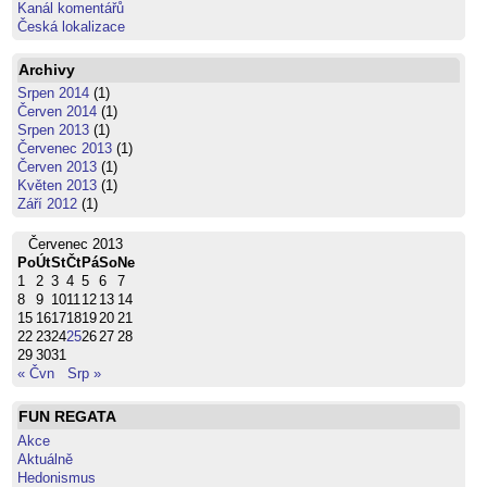
Kanál komentářů
Česká lokalizace
Archivy
Srpen 2014
(1)
Červen 2014
(1)
Srpen 2013
(1)
Červenec 2013
(1)
Červen 2013
(1)
Květen 2013
(1)
Září 2012
(1)
Červenec 2013
Po
Út
St
Čt
Pá
So
Ne
1
2
3
4
5
6
7
8
9
10
11
12
13
14
15
16
17
18
19
20
21
22
23
24
25
26
27
28
29
30
31
« Čvn
Srp »
FUN REGATA
Akce
Aktuálně
Hedonismus